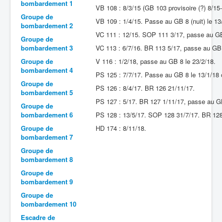
bombardement 1
VB 108 : 8/3/15 (GB 103 provisoire (?) 8/1
Batailles
Groupe de
VB 109 : 1/4/15. Passe au GB 8 (nuit) le 13
bombardement 2
Les As
VC 111 : 12/15. SOP 111 3/17, passe au GB
Groupe de
bombardement 3
Cahiers des As
VC 113 : 6/7/16. BR 113 5/17, passe au GB 
Groupe de
V 116 : 1/2/18, passe au GB 8 le 23/2/18.
bombardement 4
PS 125 : 7/7/17. Passe au GB 8 le 13/1/18 
Groupe de
PS 126 : 8/4/17. BR 126 21/11/17.
bombardement 5
PS 127 : 5/17. BR 127 1/11/17, passe au G
Groupe de
bombardement 6
PS 128 : 13/5/17. SOP 128 31/7/17. BR 128
Groupe de
HD 174 : 8/11/18.
bombardement 7
Groupe de
bombardement 8
Groupe de
bombardement 9
Groupe de
bombardement 10
Escadre de