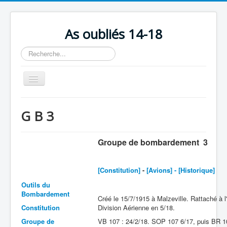
As oubliés 14-18
Rechercher
Basculer
la
navigation
Accueil
G B 3
Chronologie
Escadrilles
Groupe de bombardement 3
Organisation
[Constitution]
-
[Avions] - [
Historique]
Avions
Outils du
Personnels
Bombardement
Créé le 15/7/1915 à Malzeville. Rattaché à 
Formation
Constitution
Division Aérienne en 5/18.
Groupe de
VB 107 : 24/2/18. SOP 107 6/17, puis BR 1
Doctrines