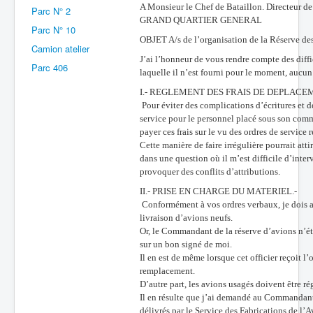
A Monsieur le Chef de Bataillon. Directeur d
Parc N° 2
Batailles
GRAND QUARTIER GENERAL
Parc N° 10
OBJET A/s de l’organisation de la Réserve des
Les As
Camion atelier
J’ai l’honneur de vous rendre compte des diffic
Parc 406
Cahiers des As
laquelle il n’est fourni pour le moment, aucu
I.- REGLEMENT DES FRAIS DE DEPLACEM
Pour éviter des complications d’écritures et d
service pour le personnel placé sous son comma
payer ces frais sur le vu des ordres de servic
Cette manière de faire irrégulière pourrait att
dans une question où il m’est difficile d’inter
provoquer des conflits d’attributions.
II.- PRISE EN CHARGE DU MATERIEL.-
Conformément à vos ordres verbaux, je dois ad
livraison d’avions neufs.
Or, le Commandant de la réserve d’avions n’éta
sur un bon signé de moi.
Il en est de même lorsque cet officier reçoit l
remplacement.
D’autre part, les avions usagés doivent être 
Il en résulte que j’ai demandé au Commandant 
délivrés par le Service des Fabrications de l’