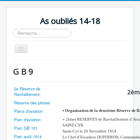
As oubliés 14-18
Rechercher
Basculer
la
navigation
Accueil
G B 9
Chronologie
Escadrilles
2e Réserve de
2è
Ravitaillement
Organisation
Réserve des pilotes
Avions
Parcs d'aviation
• Organisation de la deuxième Réserve de R
Personnels
Parc d'aviation
« 2èmes RESERVES de Ravitaillement d’Avia
SAINT-CYR
Formation
Parc GB 101
Saint-Cyr le 26 Novembre 1914
Parc août 1914
Le Chef d’Escadron DUPERRON, Commandant l
Doctrines