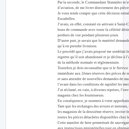
Par la seconde, le Commandant Stammler m’avis
d’aviation, de me livrer directement des pièce
Je vous rends compte que cette décision entraî
Escadrilles.
J’avais, en effet, constaté en arrivant à Sain
bons de commande avec toute la célérité désir
perdues de vue pendant plusieurs jours.
D’autre part, je savais que le matériel demandé
qu’à en prendre livraison.
Le procédé que j’avais proposé me semblait le
regrette qu’il soit abandonné et je décline à 
de la méthode normale et réglementaire.
Toutefois je dois reconnaître que si le Servic
immédiate aux 2èmes réserves des pièces de r
et sans attendre de nouvelles demandes de ma p
l’avant dans les conditions de rapidité les mei
J’ai réclamé, en vain, à diverses reprises, l’e
magasin chez les fournisseurs.
En conséquence, je soumets à votre approbatio
Tant que les rechanges des avions et moteurs,
les magasins de la deuxième réserve, inviter le
toutes les pièces détachées disponibles chez l
Cette manière de faire permettrait de sauvegar
aux instructions ministérielles tout en obte