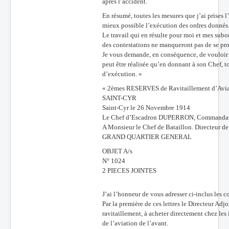
après l’accident.
En résumé, toutes les mesures que j’ai prises l
mieux possible l’exécution des ordres donnés
Le travail qui en résulte pour moi et mes subor
des contestations ne manqueront pas de se pro
Je vous demande, en conséquence, de vouloir bi
peut être réalisée qu’en donnant à son Chef, t
d’exécution. »
« 2èmes RESERVES de Ravitaillement d’Avia
SAINT-CYR
Saint-Cyr le 26 Novembre 1914
Le Chef d’Escadron DUPERRON, Commandant l
A Monsieur le Chef de Bataillon. Directeur d
GRAND QUARTIER GENERAL
OBJET A/s
N° 1024
2 PIECES JOINTES
J’ai l’honneur de vous adresser ci-inclus les c
Par la première de ces lettres le Directeur Adjo
ravitaillement, à acheter directement chez les
de l’aviation de l’avant.