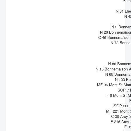
6e a
N 31 Lhé
N 4
N 3 Bonnema
N 26 Bonnemaison 
C 46 Bonnemaison (
N 73 Bonnem
N 86 Bonnema
N 15 Bonnemaison Ar
N 65 Bonnemais
N 103 Bo
MF 36 Mont St Marti
SOP 7 M
F 8 Mont St M
F
SOP 208 M
MF 221 Mont S
C 30 Arcy-
F 216 Arcy-
F 3