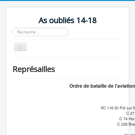
As oubliés 14-18
Rechercher
Basculer
la
navigation
Accueil
Représailles
Chronologie
Escadrilles
Ordre de bataille de l'aviatio
Organisation
Avions
VC 116 St Pol sur 
Personnels
C 27
C 74 Hon
Formation
C 226 Bra
Doctrines
3e ar