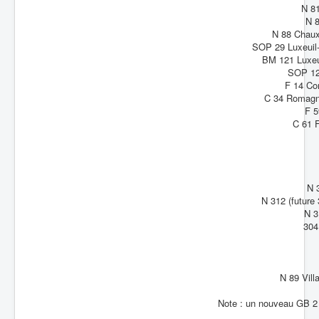
N 8
N 
N 88 Chaux 
SOP 29 Luxeuil-
BM 121 Luxeu
SOP 12
F 14 Co
C 34 Romagn
F 5
C 61 
N 
N 312 (future
N 3
304
N 89 Vill
Note : un nouveau GB 2