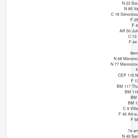
N 23 Sou
N 85 Va
C 18 Sénoncour
F 2
F 4
AR 50 Jul
C 13
F 44
8em
N 68 Manonco
N 77 Manoncou
N
CEP 115 Na
F 1
BM 117 Thui
BM 118
BM 
BM 12
C 9 Vil
F 45 Art-s
F 58
7e a
N 49 Se