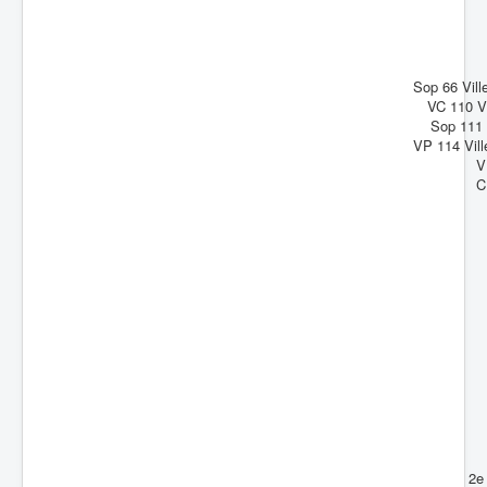
Sop 66 Vill
VC 110 Vi
Sop 111 
VP 114 Vil
V
C
2e