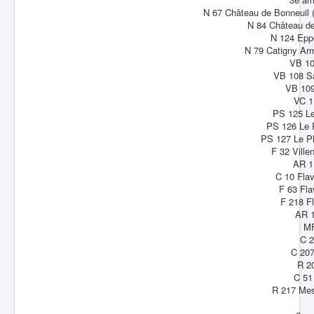
N 67 Château de Bonneuil 
Batailles
N 84 Château de
N 124 Epp
Les As
N 79 Catigny Arm
VB 10
Cahiers des As
VB 108 Sa
VB 109
VC 1
PS 125 Le
PS 126 Le P
PS 127 Le Pl
F 32 Ville
AR 1
C 10 Flav
F 63 Fla
F 218 F
AR 1
MF
C 2
C 207
R 2
C 51
R 217 Mes