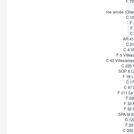
F 70
10e armée (Che
C 10
F 
F 
C 
AR 41 
C 21
C 4 V
F 5 Ville
C 42 Villesavoy
C 225 
SOP 6 L
F 16 L
C 17
C 47 
F 211 La
F 22
F 33 
F 52 
SPA-bi-5
C 12
F 20
C 202