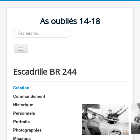
As oubliés 14-18
Rechercher
Basculer
la
navigation
Accueil
Escadrille BR 244
Chronologie
Escadrilles
Création
Organisation
Commandement
Historique
Avions
Personnels
Personnels
Portraits
Formation
Photographies
Missions
Doctrines