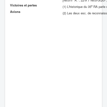
[reco/II° A.
; 22/9 > reco/GQG
Victoires et pertes
e
(1) L'historique du 35
RA parle d
Batailles
Avions
(2) Les deux esc. de reconnai
Les As
Cahiers des As