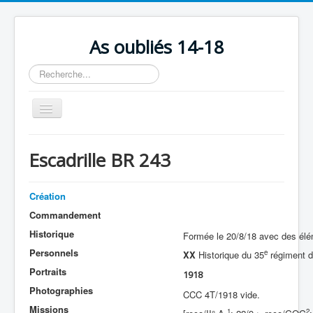
As oubliés 14-18
Rechercher
Basculer
la
navigation
Accueil
Escadrille BR 243
Chronologie
Escadrilles
Création
Organisation
Commandement
Historique
Formée le 20/8/18 avec des él
Avions
Personnels
e
XX
Historique du 35
régiment
Personnels
Portraits
1918
Formation
Photographies
CCC 4T/1918 vide.
Missions
Doctrines
1
2