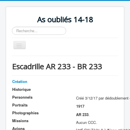
As oubliés 14-18
Rechercher
Basculer
la
navigation
Accueil
Escadrille AR 233 - BR 233
Chronologie
Escadrilles
Création
Organisation
Historique
Personnels
Créé 3/12/17 par dédoublement 
Avions
Portraits
1917
Personnels
Photographies
AR 233
.
Formation
Missions
Aucun CCC.
Avions
Doctrines
e