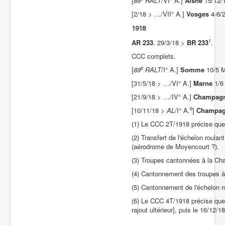
[
89
RALT
/VI° A.]
Aisne
15/12/1
[2/18 >
…
/VII° A.]
Vosges
4-6/2
Batailles
1918
Les As
1
AR 233
. 29/3/18 >
BR 233
.
Cahiers des As
CCC complets.
e
[
89
RALT
/I° A.]
Somme
10/5 M
[31/5/18 > …/VI° A.]
Marne
1/6 
[21/9/18 > …/IV° A.]
Champag
6
[10/11/18 >
AL
/I° A.
]
Champa
(1) Le CCC 2T/1918 précise que 
(2) Transfert de l'échelon roula
(aérodrome de Moyencourt ?).
(3) Troupes cantonnées à la Chap
(4) Cantonnement des troupes à 
(5) Cantonnement de l'échelon ro
(6) Le CCC 4T/1918 précise que 
rajout ultérieur], puis le 16/12/1