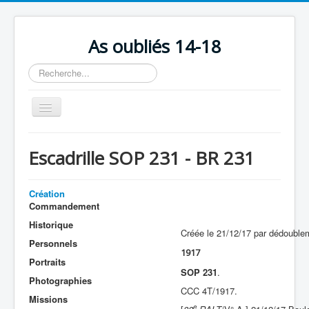
As oubliés 14-18
Rechercher
Basculer
la
navigation
Accueil
Escadrille SOP 231 - BR 231
Chronologie
Escadrilles
Création
Commandement
Organisation
Historique
Créée le 21/12/17 par dédouble
Avions
Personnels
1917
Personnels
Portraits
SOP 231
.
Photographies
Formation
CCC 4T/1917.
Missions
Doctrines
e