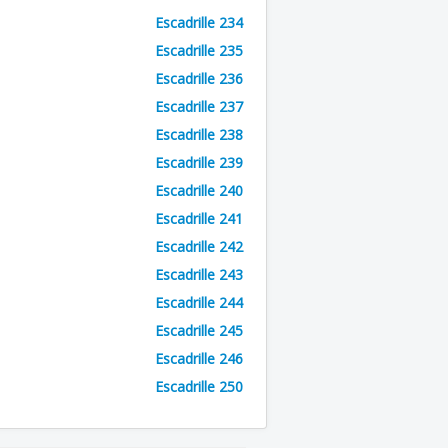
Escadrille 234
Escadrille 235
Escadrille 236
Escadrille 237
Escadrille 238
Escadrille 239
Escadrille 240
Escadrille 241
Escadrille 242
Escadrille 243
Escadrille 244
Escadrille 245
Escadrille 246
Escadrille 250