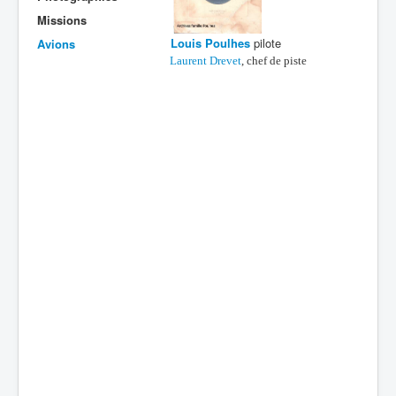
Missions
Batailles
Louis Poulhes
pilote
Avions
Les As
Laurent Drevet
, chef de piste
Cahiers des As