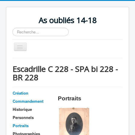
As oubliés 14-18
Rechercher
Basculer
la
navigation
Accueil
Escadrille C 228 - SPA bi 228 -
Chronologie
BR 228
Escadrilles
Organisation
Création
Portraits
Commandement
Avions
Historique
Personnels
Personnels
Formation
Portraits
Doctrines
Photographies