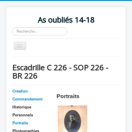
As oubliés 14-18
Rechercher
Basculer
la
navigation
Accueil
Escadrille C 226 - SOP 226 -
Chronologie
BR 226
Escadrilles
Organisation
Création
Portraits
Commandement
Avions
Historique
Personnels
Personnels
Formation
Portraits
Doctrines
Photographies