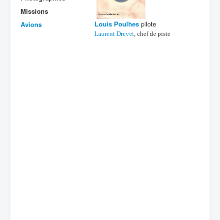
Missions
Batailles
Louis Poulhes
pilote
Avions
Les As
Laurent Drevet
, chef de piste
Cahiers des As