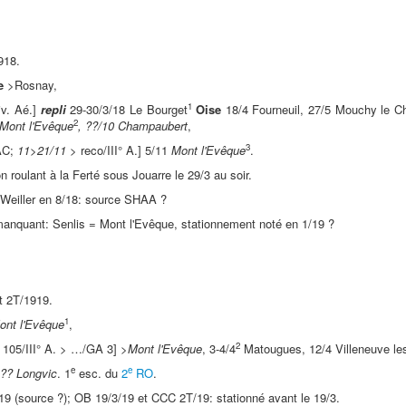
918.
e
>Rosnay,
1
iv. Aé.]
repli
29-30/3/18 Le Bourget
Oise
18/4 Fourneuil, 27/5 Mouchy le Ch
2
 Mont l'Evêque
, ??/10 Champaubert
,
3
AC;
11>21/11
> reco/III° A.] 5/11
Mont l'Evêque
.
n roulant à la Ferté sous Jouarre le 29/3 au soir.
Weiller en 8/18: source SHAA ?
anquant: Senlis = Mont l'Evêque, stationnement noté en 1/19 ?
t 2T/1919.
1
ont l'Evêque
,
2
 105/III° A. > …/GA 3] >
Mont l'Evêque
, 3-4/4
Matougues, 12/4 Villeneuve le
e
e
??
Longvic
. 1
esc. du
2
RO
.
19 (source ?); OB 19/3/19 et CCC 2T/19: stationné avant le 19/3.