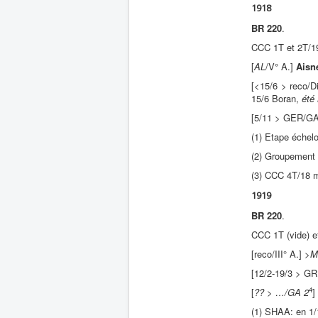
1918
BR 220
.
CCC 1T et 2T/1
[
AL
/V° A.]
Aisn
[<15/6 > reco/D
15/6 Boran,
été
[5/11 > GER/G
(1) Etape échelo
(2) Groupement 
(3) CCC 4T/18 m
1919
BR 220
.
CCC 1T (vide) e
[reco/III° A.] >
M
[12/2-19/3 > GR
4
[
?? > …/GA 2
]
(1) SHAA: en 1/