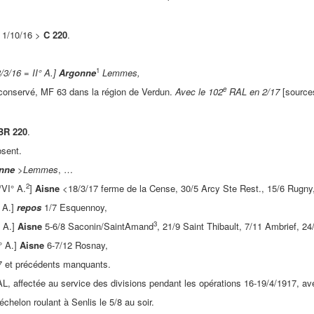
. 1/10/16 >
C 220
.
1
/3/16 = II° A.]
Argonne
Lemmes,
e
onservé, MF 63 dans la région de Verdun.
Avec le 102
RAL en 2/17
[source
BR 220
.
sent.
nne
>Lemmes
, …
2
VI° A.
]
Aisne
<18/3/17 ferme de la Cense, 30/5 Arcy Ste Rest., 15/6 Rugny
° A.]
repos
1/7 Esquennoy,
3
° A.]
Aisne
5-6/8 Saconin/SaintAmand
, 21/9 Saint Thibault, 7/11 Ambrief, 
° A.]
Aisne
6-7/12 Rosnay,
7 et précédents manquants.
'AL, affectée au service des divisions pendant les opérations 16-19/4/1917, av
échelon roulant à Senlis le 5/8 au soir.