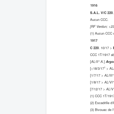
1916
S.A.L. V/C 220
Aucun CCC.
[RF Verdun; <23
(1) Aucun CCC c
1917
C 220
. 10/17 >
CCC 1T/1917 ab
[
AL/II° A.
]
Argo
1
[<18/3/17
> AL/
[1/7/17 >
AL
/III
[1/8/17 >
AL
/VI
[7/12/17 >
AL
/V
(1) CCC 1T/191
(2) Escadrille d
(3) Bivouac de l'