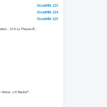
Escadrille 223
Escadrille 224
Escadrille 225
âtel>, 31/5 Le Plessis-B.,
s Vertus,
x/5
Neuhof
*,