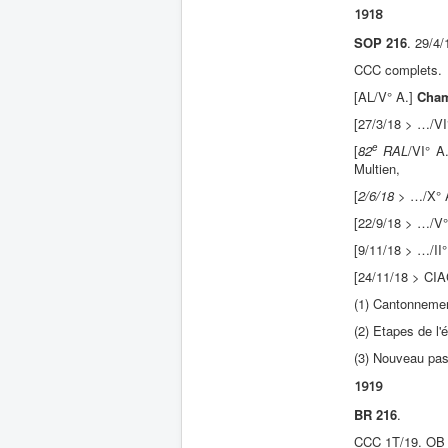
1918
SOP 216
. 29/4
CCC complets.
[AL/V° A.]
Cham
[27/3/18 > …/VI
e
[
82
RAL
/VI° A
Multien,
[
2/6/18
> …/X° 
[22/9/18 > …/V°
[9/11/18 > …/II
[24/11/18 > CI
(1) Cantonnement
(2) Etapes de l'
(3) Nouveau pas
1919
BR 216
.
CCC 1T/19. OB 