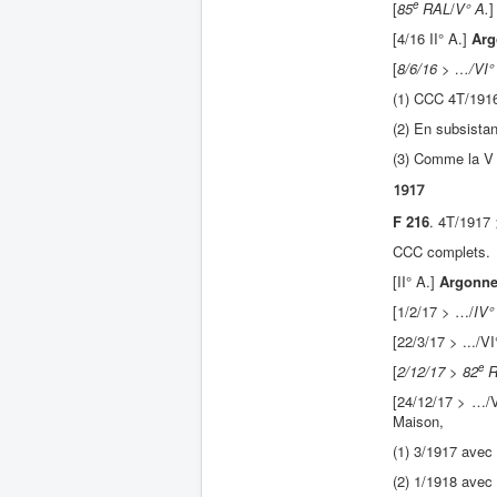
e
[
85
RAL
/
V° A.
[4/16 II° A.]
Arg
[
8/6/16
> …/VI°
(1) CCC 4T/1916
(2) En subsistan
(3) Comme la V
1917
F 216
. 4T/1917
CCC complets.
[II° A.]
Argonn
[1/2/17 > …/
IV°
[22/3/17 > .../VI
e
[
2/12/17
>
82
R
[24/12/17 > …/
Maison,
(1) 3/1917 avec 
(2) 1/1918 avec 