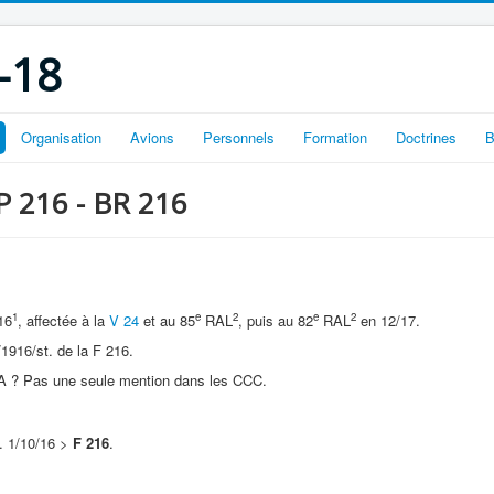
-18
Organisation
Avions
Personnels
Formation
Doctrines
B
OP 216 - BR 216
1
e
2
e
2
16
, affectée à la
V 24
et au 85
RAL
, puis au 82
RAL
en 12/17.
1916/st. de la F 216.
A ? Pas une seule mention dans les CCC.
. 1/10/16 >
F 216
.