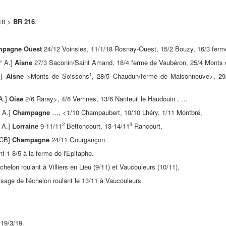
/18 >
BR 216
.
pagne Ouest
24/12 Voinsles, 11/1/18 Rosnay-Ouest, 15/2 Bouzy, 16/3 ferm
° A.]
Aisne
27/3 Saconin/Saint Amand, 18/4 ferme de Vaubéron, 25/4 Monts 
1
.]
Aisne
>Monts de Soissons
, 28/5 Chaudun/ferme de Maisonneuve>, 2
A.]
Oise
2/6 Raray>, 4/6 Verrines, 13/6 Nanteuil le Haudouin., …
 A.]
Champagne
…, <1/10 Champaubert, 10/10 Lhéry, 1/11 Montbré,
2
3
° A.]
Lorraine
9-11/11
Bettoncourt, 13-14/11
Rancourt,
ACB]
Champagne
24/11 Gourgançon.
 1-8/5 à la ferme de l'Epitaphe.
échelon roulant à Villiers en Lieu (9/11) et Vaucouleurs (10/11).
sage de l'échelon roulant le 13/11 à Vaucouleurs.
19/3/19.