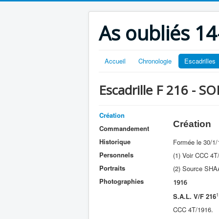
As oubliés 14
Accueil
Chronologie
Escadrilles
Escadrille F 216 - S
Création
Création
Commandement
Historique
Formée le 30/1/
Personnels
(1) Voir CCC 4T/
Portraits
(2) Source SHA
Photographies
1916
1
S.A.L. V/F 216
CCC 4T/1916.