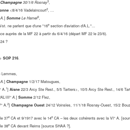
3
]
Champagne
30/1/6 Rosnay
,
2
onne
<8/4/16 Vadelaincourt
, …
3
 A.
]
Somme
Le Hamel
,
e
/st. ne parlent que d'une "16
section d'aviation d'A.L."...
ce auprès de la MF 22 à partir du 6/4/16 (départ MF 22 le 23/6).
 24 ?
 >
SOP 216
.
e
Lemmes,
 A.
]
Champagne
1/2/17 Matougues,
1
° A.
]
Aisne
22/3 Arcy Ste Rest., 5/5 Tartiers>, 10/5 Arcy Ste Rest., 14/6 Tart
AL
/
III° A.
]
Somme
2/12 Flez,
2
V° A.
]
Champagne Ouest
24/12 Voinsles, 11/1/18 Rosnay-Ouest, 15/2 Bouz
e
e
le 37
CA et 9/1917 avec le 14
CA – les deux cohérents avec la VI° A. [sou
e
le 38
CA devant Reims [source SHAA ?].