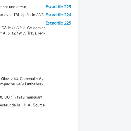
ent une erreur.
Escadrille 223
us avec l'AL après le 22/3,
Escadrille 224
t…
Escadrille 225
e
CA le 30/7/17. Ce dernier
 A. > 12/1917. Travaille-t-
3
Oise
<1/4 Corbeaulieu
>,
ampagne
24/9 Linthelles>,
2/10. CC 1T/1918 manquant.
cteur de la III° A. Source