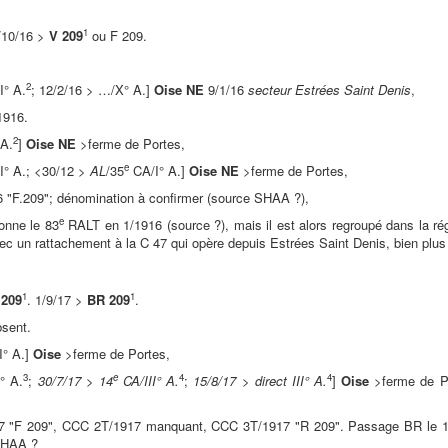
1
1/10/16 >
V 209
ou F 209.
2
° A.
; 12/2/16 > …/X° A.]
Oise NE
9/1/16
secteur Estrées Saint Denis
,
/1916.
2
 A.
]
Oise NE
>ferme de Portes,
e
I° A.; <30/12 >
AL
/35
CA/I° A.]
Oise NE
>ferme de Portes,
 "F.209"; dénomination à confirmer (source SHAA ?),
e
onne le 83
RALT en 1/1916 (source ?), mais il est alors regroupé dans la rég
ec un rattachement à la C 47 qui opère depuis Estrées Saint Denis, bien pl
1
1
 209
. 1/9/17 >
BR 209
.
sent.
/I° A.]
Oise
>ferme de Portes,
3
e
4
4
° A.
;
30/7/17 > 14
CA/III° A.
;
15/8/17 > direct III° A.
]
Oise
>ferme de Po
7 "F 209", CCC 2T/1917 manquant, CCC 3T/1917 "R 209". Passage BR le 
SHAA ?