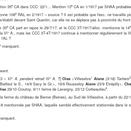
e
e
tion 35
CA dans CCC: 22/1… Mention 13
CA en 1/1917 par SHAA probablem
e
onne 108
RAL en 2/1917 – source ? Il est probable que l'esc. ne travaille pl
t s'établit devant Saint Quentin, car elle ne se déplace pas à proximité du fron
e
e 35
CA part en repos le 29/7/17, et le CCC 3T/1917/alloc. mentionne le 14
la VI° A., mais les CCC 3T-4T/1917 continue à mentionner régulièrement la III°
 l'AL ?
7 manquant.
sent.
1
2
3 > VI° A. pendant retrait III° A. ?
]
Oise
>Villeselve
Aisne
(3/18) Tartiers
Bailleul le S., 14/6 Sacy le Gr.>, 19/6 Rousseloy
Aisne
23/9 Etrépilly>,
Ch
4
ise
29/10 Croutoy, 9/11 ferme de Lavergny, 23/12 Corbeaulieu
.
 la ferme du château de Benne (Beines), au Sud de Villeselve, à partir du 2
8 mentionnée par SHAA, laquelle semble effectivement stationnée dans le se
manquant.