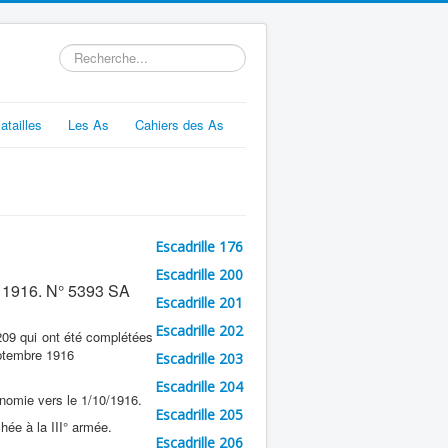
Rechercher
atailles
Les As
Cahiers des As
Escadrille 176
Escadrille 200
 1916. N° 5393 SA
Escadrille 201
Escadrille 202
 209 qui ont été complétées
eptembre 1916
Escadrille 203
Escadrille 204
nomie vers le 1/10/1916.
Escadrille 205
hée à la III° armée.
Escadrille 206