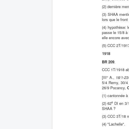
(2) dernière men
(3) SHAA menti
lors que le fron
(4) hypothèse: l
passe le 15/8 à 
elle encore avec
(5) CCC 2T/191
1918
BR 209
.
CCC 1T/1918 ab
[III° A.,
18/1-23/
5/4 Remy, 30/4 
26/9 Pocancy,
O
(1) cantonnée à
e
(2) 62
DI en 3/1
SHAA ?
(3) CCC 3T/18 
(4) "Lachelle".