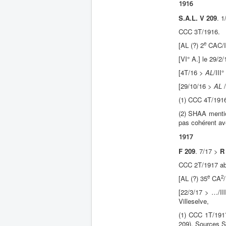
1916
S.A.L. V 209
. 
CCC 3T/1916.
e
[AL (?) 2
CAC/II
[VI° A.] le 29/2
[4T/16 >
AL
/III°
[29/10/16 >
AL
/
(1) CCC 4T/1916
(2) SHAA menti
pas cohérent av
1917
F 209
. 7/17 >
R
CCC 2T/1917 ab
e
2
[AL (?) 35
CA
[22/3/17 > …/III
Villeselve,
(1) CCC 1T/191
209). Sources 