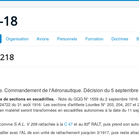
-18
Organisation
Avions
Personnels
Formation
Doctrines
B
 218
. Commandement de l'Aéronautique. Décision du 5 septembre
s de sections en escadrilles.
- Note du GQG N° 1559 du 2 septembre 1916:
24722 du 31 août 1916: Les sections d'artillerie Lourdes N° 203, 204, 207 et
 en matériel seront transformées en escadrilles autonomes à la date du 11 s
e
6 comme
S.A.L. V 209
rattachée à la
C 47
et au 83
RALT, puis prend son auto
ailler avec l'AL de son unité de rattachement jusqu'en 3/1917, puis reste attac