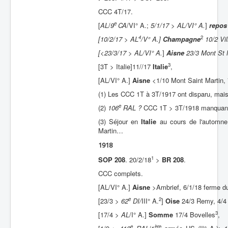
CCC 4T/17.
e
[
AL
/
9
CA
/VI° A.;
5/1/17 > AL/VI° A.
]
repos
4
2
[10/2/17 > AL
/V° A.]
Champagne
10/2 Vi
[<23/3/17 > AL/VI° A.
]
Aisne
23/3
Mont St 
3
[3T > Italie]11//17
Italie
,
[AL/VI° A.]
Aisne
<1/10 Mont Saint Martin, 
(1) Les CCC 1T à 3T/1917 ont disparu, mai
e
(2)
106
RAL ?
CCC 1T > 3T/1918 manquant
(3) Séjour en
Italie
au cours de l'automne 
Martin…
1918
1
SOP 208
. 20/2/18
>
BR 208
.
CCC complets.
[AL/VI° A.]
Aisne
>Ambrief, 6/1/18 ferme du
e
2
[23/3 >
62
DI/
III° A.
]
Oise
24/3 Remy, 4/4 
3
[17/4 >
AL
/I° A.]
Somme
17/4 Bovelles
,
e
ère