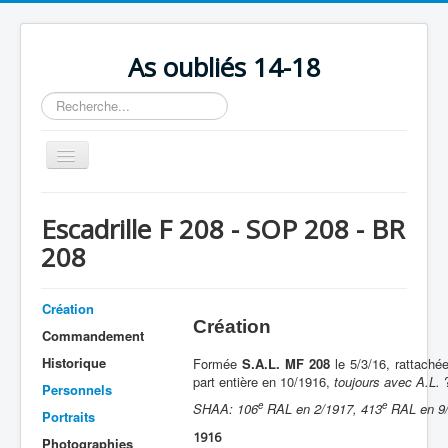
As oubliés 14-18
Rechercher
Basculer
la
navigation
Accueil
Escadrille F 208 - SOP 208 - BR
Chronologie
208
Escadrilles
Organisation
Création
Création
Commandement
Avions
Historique
Formée
S.A.L. MF 208
le 5/3/16, rattaché
Personnels
part entière en 10/1916,
toujours avec A.L.
Personnels
e
e
Formation
SHAA: 106
RAL
en 2/1917, 413
RAL en 9
Portraits
1916
Doctrines
Photographies