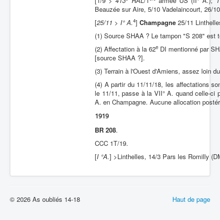
[1/9 >
413
RAL
/1
armée US (II° A.);
1
Beauzée sur Aire, 5/10 Vadelaincourt, 26/1
4
[
25/11 > I° A.
]
Champagne
25/11 Linthelle
(1) Source SHAA ? Le tampon "S 208" est to
e
(2) Affectation à la 62
DI mentionné par SHAA
[source SHAA ?].
(3) Terrain à l'Ouest d'Amiens, assez loin du
(4) A partir du 11/11/18, les affectations so
le 11/11, passe à la VII° A. quand celle-ci
A. en Champagne. Aucune allocation postér
1919
BR 208
.
CCC 1T/19.
[
I °A.
] >Linthelles, 14/3 Pars les Romilly (D
© 2026 As oubliés 14-18
Haut de page