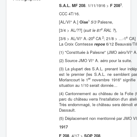
3
S.A.L. MF 208
. 1/11/1916 >
F 208
.
Batailles
CCC 4T/16.
Les As
1
[AL/VI° A.]
Oise
5/3
Palesne,
Cahiers des As
e
[3/4 > AL/??] (
suit le 81
RAL ?
),
e
2
e
[3/6 > AL/VI° A.-20
CA
; 21/8 > …-1
CA]
La Croix Comtesse
repos
6/12 Beauvais/Til
(1) "Constituée à Palesne" (JMO aéro/VI° A.
(2) Source JMO VI° A. aéro pour la suite.
(3) La plupart des S.A.L. prenant leur ind
est le premier (les S.A.L. ne semblent pa
er
Morlancourt le 1
novembre 1916" signifie p
situation au 1/10 serait donnée…
(4) Cantonnement au château de la Folie (C
parc du château verra l'installation d'un at
Très endommagé, le château sera démoli et 
Dassault.
(5) Déplacement non mentionné par JMO VI° 
1917
F 208
. 4/17 >
SOP 208
.