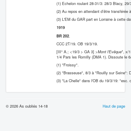
(1) Echelon roulant 28-31/3: 28/3 Blacy, 29/
(2) Au repos en attendant d’être transférée à
(3) L'EM du GAR part en Lorraine à cette dat
1919
BR 202
.
CCC 2T/19. OB 19/3/19.
[III° A.; <19/3 > GA 3] >
Mont l'Evêque
*, x/
1/4 Pars les Romilly (DMA 1). Dissoute le 6
(1) "Froissy".
(2) "Brasseuse", 8/3 à "Rouilly sur Seine": 
(3) "La Chelle" dans l'OB du 19/3/19: "esc. d
© 2026 As oubliés 14-18
Haut de page