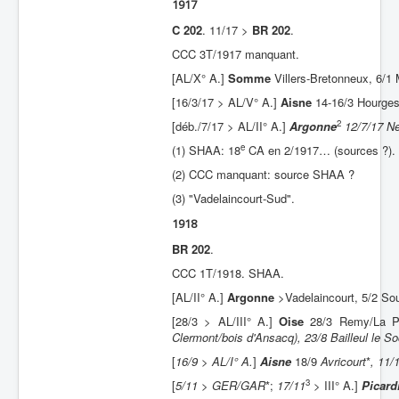
1917
C 202
. 11/17 >
BR 202
.
CCC 3T/1917 manquant.
[AL/X° A.]
Somme
Villers-Bretonneux, 6/1
[16/3/17 > AL/V° A.]
Aisne
14-16/3 Hourges
2
[déb./7/17 > AL/II° A.]
Argonne
12/7/17 Ne
e
(1) SHAA: 18
CA en 2/1917… (sources ?).
(2) CCC manquant: source SHAA ?
(3) "Vadelaincourt-Sud".
1918
BR 202
.
CCC 1T/1918. SHAA.
[AL/II° A.]
Argonne
>Vadelaincourt, 5/2 Soui
[28/3 > AL/III° A.]
Oise
28/3 Remy/La Pa
Clermont/bois d'Ansacq), 23/8 Bailleul le S
[
16/9 > AL/I° A.
]
Aisne
18/9
Avricourt
*
, 11/
3
[
5/11 > GER/GAR
*;
17/11
> III° A.]
Picard