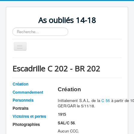
As oubliés 14-18
Rechercher
Basculer
la
navigation
Accueil
Escadrille C 202 - BR 202
Chronologie
Escadrilles
Création
Création
Organisation
Commandement
Personnels
Initialement S.A.L. de la
C 56
à partir de 1
Avions
GER/GAR le 5/11/18.
Portraits
Personnels
1915
Victoires et pertes
Formation
SAL/C 56
.
Photographies
Aucun CCC.
Doctrines