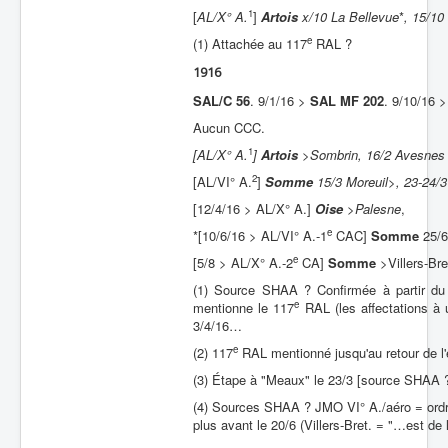
1
[
AL/X° A.
]
Artois
x/10 La Bellevue
*
, 15/10
Batailles
e
(1) Attachée au 117
RAL ?
Les As
1916
Cahiers des As
SAL/C 56
. 9/1/16 >
SAL MF 202
. 9/10/16 
Aucun CCC.
1
[AL/X° A.
]
Artois
>
Sombrin, 16/2 Avesnes 
2
[AL/VI° A.
]
Somme
15/3 Moreuil
>
, 23-24/3
[12/4/16 > AL/X° A.]
Oise
>
Palesne
,
e
*[10/6/16 > AL/VI° A.-1
CAC]
Somme
25/6
e
[5/8 > AL/X° A.-2
CA]
Somme
>Villers-Bre
(1) Source SHAA ? Confirmée à partir du 
e
mentionne le 117
RAL (les affectations à 
3/4/16…
e
(2) 117
RAL mentionné jusqu'au retour de l'
(3) Étape à "Meaux" le 23/3 [source SHAA ?
(4) Sources SHAA ? JMO VI° A./aéro = ordre
plus avant le 20/6 (Villers-Bret. = "…est de l