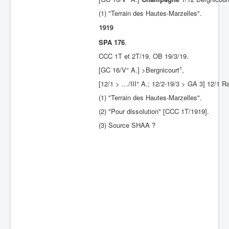
(1) "Terrain des Hautes-Marzelles".
Batailles
1919
Les As
SPA 176
.
Cahiers des As
CCC 1T et 2T/19. OB 19/3/19.
1
[GC 16/V° A.] >Bergnicourt
,
[12/1 > …/III° A.; 12/2-19/3 > GA 3] 12/1 R
(1) "Terrain des Hautes-Marzelles".
(2) "Pour dissolution" [CCC 1T/1919].
(3) Source SHAA ?