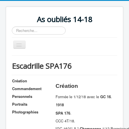
As oubliés 14-18
Rechercher
Basculer
la
navigation
Accueil
Escadrille SPA176
Chronologie
Escadrilles
Création
Création
Organisation
Commandement
Personnels
Formée le 1/12/18 avec le
GC 16
.
Avions
Portraits
1918
Personnels
Photographies
SPA 176
.
Formation
CCC 4T/18.
Doctrines
[GC 16/V° A.]
Champagne
1/12 Bergnicour