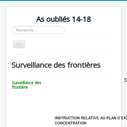
As oubliés 14-18
Rechercher
Basculer
la
navigation
Accueil
Surveillance des frontières
Chronologie
Escadrilles
Su
Surveillance des
Organisation
frontière
Avions
Personnels
Formation
INSTRUCTION RELATIVE AU PLAN D’E
CONCENTRATION
Doctrines