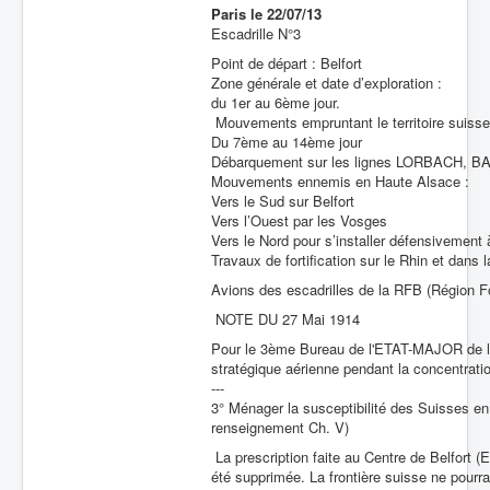
Paris le 22/07/13
Batailles
Escadrille N°3
Point de départ : Belfort
Les As
Zone générale et date d’exploration :
du 1er au 6ème jour.
Cahiers des As
Mouvements empruntant le territoire suisse 
Du 7ème au 14ème jour
Débarquement sur les lignes LORBACH,
Mouvements ennemis en Haute Alsace :
Vers le Sud sur Belfort
Vers l’Ouest par les Vosges
Vers le Nord pour s’installer défensivement
Travaux de fortification sur le Rhin et dans 
Avions des escadrilles de la RFB (Région Fo
NOTE DU 27 Mai 1914
Pour le 3ème Bureau de l'ETAT-MAJOR de l’A
stratégique aérienne pendant la concentrati
---
3° Ménager la susceptibilité des Suisses e
renseignement Ch. V)
La prescription faite au Centre de Belfort (E
été supprimée. La frontière suisse ne pourr