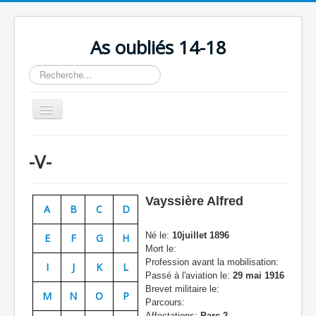
As oubliés 14-18
Rechercher
Basculer
la
navigation
Accueil
-V-
Chronologie
Escadrilles
Vayssière Alfred
A
B
C
D
Organisation
Né le:
10juillet 1896
E
F
G
H
Avions
Mort le:
Profession avant la mobilisation:
Personnels
I
J
K
L
Passé à l'aviation le:
29 mai 1916
Formation
Brevet militaire le:
M
N
O
P
Parcours:
Doctrines
Affectations:
Parc 2