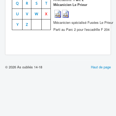
Q
R
S
T
Mécanicien Le Prieur
Batailles
U
V
W
X
Les As
Mécanicien spécialisé Fusées Le Prieur
Y
Z
Cahiers des As
Parti au Parc 2 pour l'escadrille F 204
© 2026 As oubliés 14-18
Haut de page