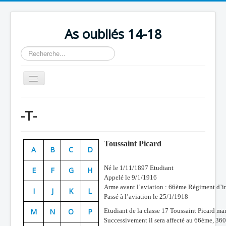
As oubliés 14-18
Rechercher
Basculer
la
navigation
Accueil
-T-
Chronologie
Escadrilles
Toussaint Picard
A
B
C
D
Organisation
Né le 1/11/1897 Etudiant
E
F
G
H
Avions
Appelé le 9/1/1916
Arme avant l’aviation : 66ème Régiment d’in
Personnels
I
J
K
L
Passé à l’aviation le 25/1/1918
Formation
M
N
O
P
Etudiant de la classe 17 Toussaint Picard man
Successivement il sera affecté au 66ème, 36
Doctrines