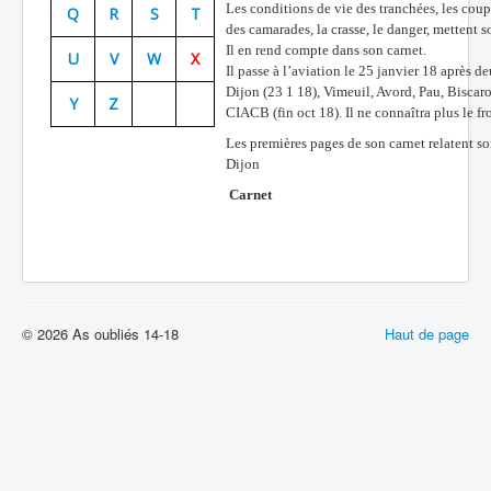
Les conditions de vie des tranchées, les coups
Q
R
S
T
Batailles
des camarades, la crasse, le danger, mettent s
Il en rend compte dans son carnet.
U
V
W
X
Les As
Il passe à l’aviation le 25 janvier 18 après de
Dijon (23 1 18), Vimeuil, Avord, Pau, Biscar
Y
Z
Cahiers des As
CIACB (fin oct 18). Il ne connaîtra plus le fr
Les premières pages de son carnet relatent so
Dijon
Carnet
© 2026 As oubliés 14-18
Haut de page