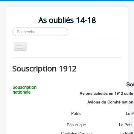
As oubliés 14-18
Rechercher
Basculer
la
navigation
Accueil
Souscription 1912
Chronologie
Escadrilles
Sou
Souscription
Organisation
nationale
Avions achetés en 1912 suite 
Avions
Avions du Comité nation
Personnels
Patrie
Le M
Formation
République
Le Petit
Doctrines
Capitaine Camine
Le Petit