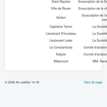
Saint Nazaire
Souscription de la D
Ville de Rouen
Souscription de la vi
Souscription de l
Verdun
ver
Capitaine Tarron
La Sociét
Lieutenant Princeteau
La Sociét
Lieutenant Loder
La Sociét
Le Constantinois
Comité d’aviatio
Kabyle
Comité d’aviatio
Billancourt
MM. Renau
© 2026 As oubliés 14-18
Haut de page