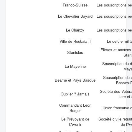
Franco-Suisse
Les souscriptions rec
Le Chevalier Bayard
Les souscriptions rec
Le Chanzy
Les souscriptions rec
Ville de Roubaix II
Le cercle milit
Elèves et anciens
Stanislas
Stan
Souscription du 
La Mayenne
May
Souscription du
Béarne et Pays Basque
Basses-
Société des Vétér
Oublier ? Jamais
tere et
Commandant Léon
Union française 
Berger
Le Prévoyant de
Société civile retra
l’Avenir
de l’A