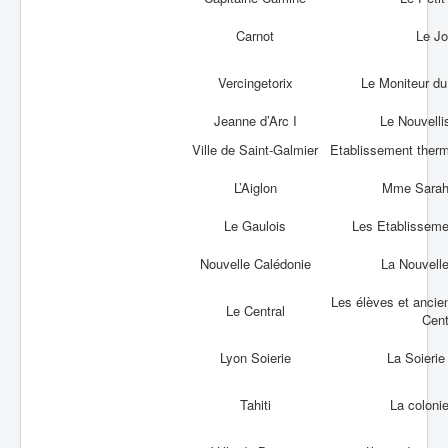
Batailles
Carnot
Le Jo
Les As
Vercingetorix
Le Moniteur d
Cahiers des As
Jeanne d’Arc I
Le Nouvelli
Ville de Saint-Galmier
Etablissement therm
L’Aiglon
Mme Sarah
Le Gaulois
Les Etablissem
Nouvelle Calédonie
La Nouvell
Les élèves et ancie
Le Central
Cent
Lyon Soierie
La Soierie
Tahiti
La colonie