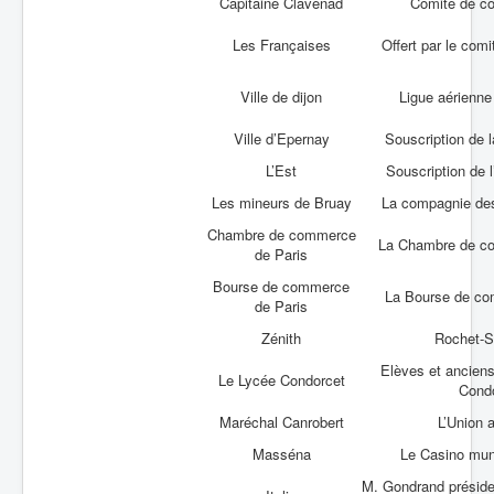
Capitaine Clavenad
Comité de co
Les Françaises
Offert par le com
Ville de dijon
Ligue aérienn
Ville d’Epernay
Souscription de l
L’Est
Souscription de 
Les mineurs de Bruay
La compagnie de
Chambre de commerce
La Chambre de c
de Paris
Bourse de commerce
La Bourse de co
de Paris
Zénith
Rochet-S
Elèves et ancien
Le Lycée Condorcet
Cond
Maréchal Canrobert
L’Union a
Masséna
Le Casino mun
M. Gondrand préside