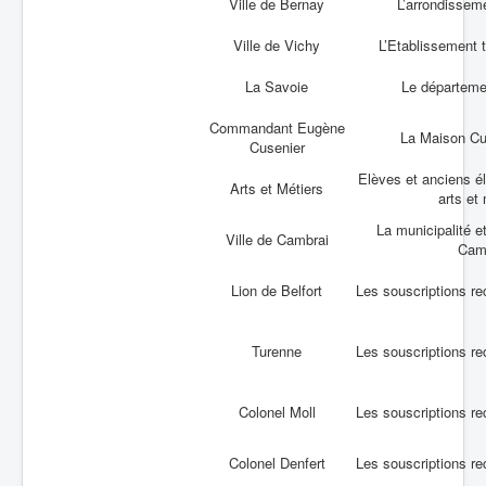
Ville de Bernay
L’arrondissem
Ville de Vichy
L’Etablissement 
La Savoie
Le départeme
Commandant Eugène
La Maison Cu
Cusenier
Elèves et anciens é
Arts et Métiers
arts et
La municipalité e
Ville de Cambrai
Cam
Lion de Belfort
Les souscriptions rec
Turenne
Les souscriptions rec
Colonel Moll
Les souscriptions rec
Colonel Denfert
Les souscriptions rec