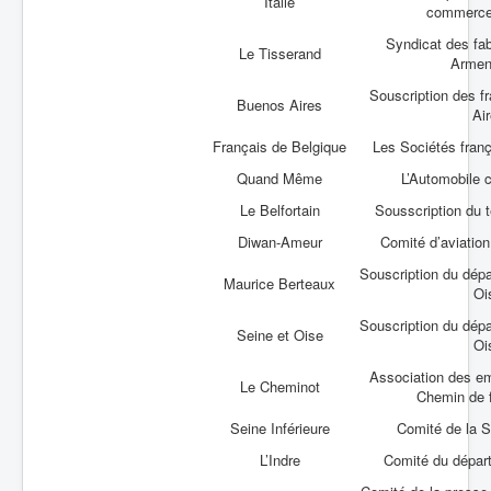
Italie
commerce
Syndicat des fab
Le Tisserand
Armen
Souscription des f
Buenos Aires
Ai
Français de Belgique
Les Sociétés fran
Quand Même
L’Automobile c
Le Belfortain
Sousscription du te
Diwan-Ameur
Comité d’aviation 
Souscription du dép
Maurice Berteaux
Oi
Souscription du dép
Seine et Oise
Oi
Association des em
Le Cheminot
Chemin de f
Seine Inférieure
Comité de la S
L’Indre
Comité du départ