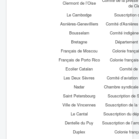
Comité de la presse
Clermont de l’Oise
de Cl
Le Cambodge
Souscription
Asnières-Genevilliers
Comité d’Asnières 
Bousselam
Comité indigène
Bretagne
Département
Français de Moscou
Colonie franç
Français de Porto Rico
Colonie françai
Ecolier Catalan
Comité de
Les Deux Sèvres
Comité d’aviatio
Nadar
Chambre syndicale 
Saint Petersbourg
Souscription de 
Ville de Vincennes
Souscription de la
Le Cantal
Souscription du dé
Dentelle du Puy
Souscription de l’a
Duplex
Colonie franç