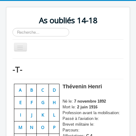
As oubliés 14-18
Rechercher
Basculer
la
navigation
Accueil
-T-
Chronologie
Escadrilles
Thévenin Henri
A
B
C
D
Organisation
Né le:
7 novembre 1892
E
F
G
H
Avions
Mort le:
2 juin 1916
Profession avant la mobilisation:
Personnels
I
J
K
L
Passé à l'aviation le:
Formation
Brevet militaire le:
M
N
O
P
Parcours:
Doctrines
Affectations:
C 4