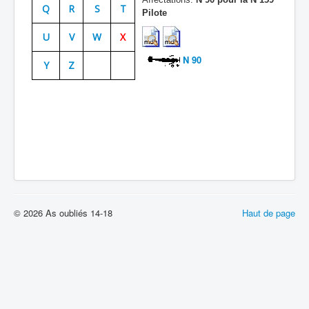
Q
R
S
T
Pilote
Batailles
U
V
W
X
Les As
N 90
Y
Z
Cahiers des As
© 2026 As oubliés 14-18
Haut de page