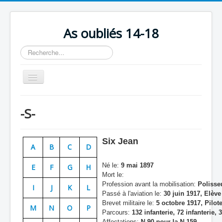
As oubliés 14-18
Rechercher
Basculer
la
navigation
Accueil
-S-
Chronologie
Escadrilles
Six Jean
A
B
C
D
Organisation
Né le:
9 mai 1897
E
F
G
H
Avions
Mort le:
Profession avant la mobilisation:
Polisse
Personnels
I
J
K
L
Passé à l'aviation le:
30 juin 1917, Elève
Formation
Brevet militaire le:
5 octobre 1917, Pilot
M
N
O
P
Parcours:
132 infanterie, 72 infanterie, 
Doctrines
Affectations:
N 90 pour la N 159