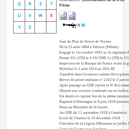
Q
R
S
T
Pilote
Batailles
U
V
W
X
Les As
N 26
Y
Z
Cahiers des As
Jean du Plan de Sieyes de Veynes
Né la 23 août 1884 à Valence (Drôme).
Engagé le 1er octobre 1903 au 3e régiment d'
Promu S/Lt (TD) le 1/10/1908, Lt (TD) le 3/
Inspecteur de la Banque de France avant la g
Mobilisé le 2 août 1914 au 203e RI.
Transféré dans l'aviation comme élève-pilote
Brevet de pilote militaire n° 2242 le 2 janvi
Après passage au GDE rejoint la N 26 (comm
Obtient une victoire confirmée sur un ballon, 
Est abattu et capturé lors de la même missio
Rapatrié d'Allemagne le 8 juin 1918 (raisons 
Passe au Ministère de la Guerre.
Au GDE du 11 septembre 1918 à l'armistice.
Ecole de Chartres le 10 décembre 1918.
Chevalier de la Légion d'Honneur en juillet 
Croix de Guerre avec 3 palmes.