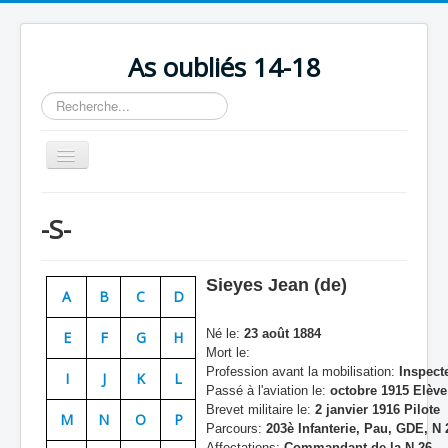
As oubliés 14-18
Rechercher
Basculer
la
navigation
Accueil
-S-
Chronologie
Escadrilles
Sieyes Jean (de)
A
B
C
D
Organisation
Né le:
23 août 1884
E
F
G
H
Avions
Mort le:
Profession avant la mobilisation:
Inspect
Personnels
I
J
K
L
Passé à l'aviation le:
octobre 1915 Elève
Formation
Brevet militaire le:
2 janvier 1916 Pilote
M
N
O
P
Parcours:
203è Infanterie, Pau, GDE, N 
Doctrines
Affectations:
Commandant de la N 26