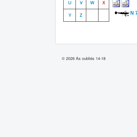
U
V
W
X
N 
Y
Z
© 2026 As oubliés 14-18