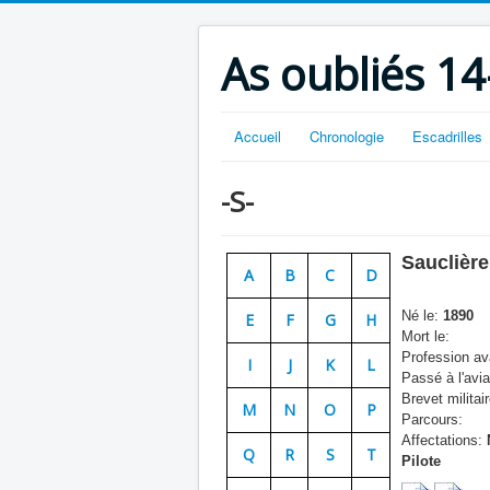
As oubliés 14
Accueil
Chronologie
Escadrilles
-S-
Sauclière
A
B
C
D
Né le:
1890
E
F
G
H
Mort le:
Profession ava
I
J
K
L
Passé à l'avia
Brevet militair
M
N
O
P
Parcours:
Affectations:
Q
R
S
T
Pilote