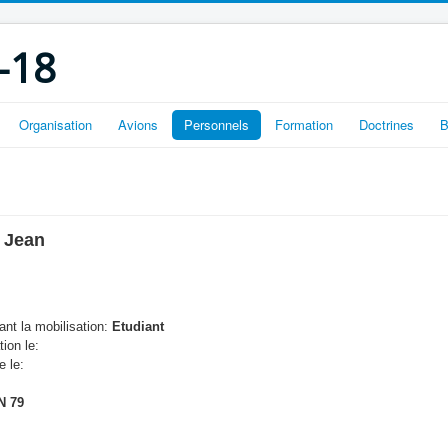
-18
Organisation
Avions
Personnels
Formation
Doctrines
B
 Jean
nt la mobilisation:
Etudiant
tion le:
e le:
N 79