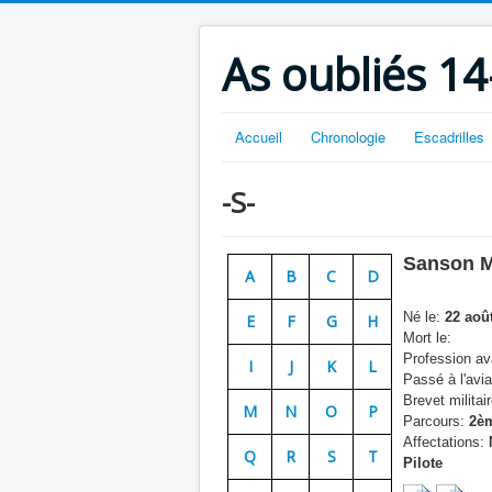
As oubliés 14
Accueil
Chronologie
Escadrilles
-S-
Sanson M
A
B
C
D
Né le:
22 aoû
E
F
G
H
Mort le:
Profession ava
I
J
K
L
Passé à l'avia
Brevet militair
M
N
O
P
Parcours:
2èm
Affectations:
N
Q
R
S
T
Pilote