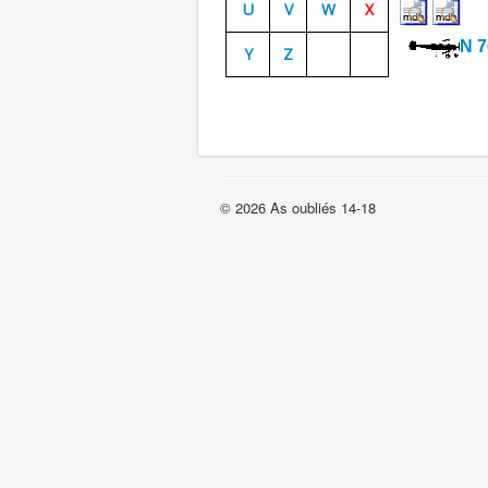
U
V
W
X
N 7
Y
Z
© 2026 As oubliés 14-18