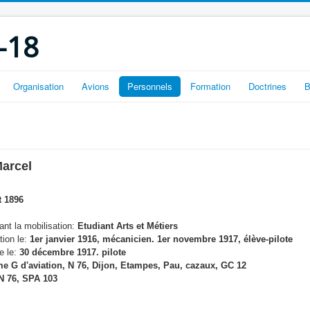
-18
Organisation
Avions
Personnels
Formation
Doctrines
B
arcel
t 1896
nt la mobilisation:
Etudiant Arts et Métiers
tion le:
1er janvier 1916, mécanicien. 1er novembre 1917, élève-pilote
e le:
30 décembre 1917. pilote
e G d'aviation, N 76, Dijon, Etampes, Pau, cazaux, GC 12
 76, SPA 103