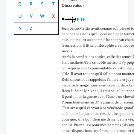
Q
R
S
T
Observateur
Batailles
U
V
W
X
Les As
F 19
Y
Z
Jean Saint-Martin avait,comme son père et tous
Cahiers des As
ne vint chez nous qu'à l'occasion de la ferme
aussi,de mourir au champ d'honneur,au champ 
résurrection. Il fit sa philosophie à Saint-Jo
succès.
Après la carrière des études, celle des armes.
était inclinée A'ers ce noble métier. Il s'y pr
conséquence de l'épouvantable catastrophe, où
l'Isle. Il avait tout ce qu'il fallait pour maint
Reims,nous nous rappelons l'aimable et joyeux
pieux pèlerinage nous avait conduit dans la vi
Reçu à. Saint-Maixent, il était sous-lieutena
Il partit pour la guerre avec l'âme d'un chevali
Promu lieutenant au 3° régiment de chasseurs,
C'est ainsi qu'il écrivait à sa vénérable grand
enfants : « La patience, c'est la plus grande v
pour que, si le bon Dieu me demande ma vie, le 
par lui. Priez aussi pour mes hommes ; ils so
en ses dispositions suprêmes, une pensée et d