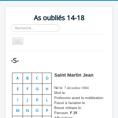
As oubliés 14-18
Rechercher
Basculer
la
navigation
Accueil
-S-
Chronologie
Escadrilles
Saint Martin Jean
A
B
C
D
Organisation
Né le:
7 décembre 1884
E
F
G
H
Avions
Mort le:
Profession avant la mobilisation:
Personnels
I
J
K
L
Passé à l'aviation le:
Formation
Brevet militaire le:
M
N
O
P
Parcours:
F 19
Doctrines
Affectations: