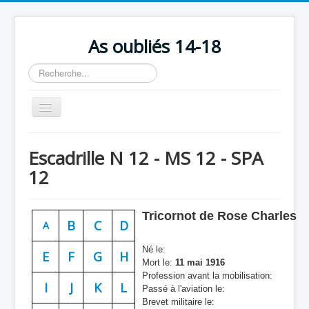
As oubliés 14-18
Rechercher
Basculer
la
navigation
Accueil
Escadrille N 12 - MS 12 - SPA
Chronologie
12
Escadrilles
Organisation
Tricornot de Rose Charles
B
C
D
A
Avions
Né le:
E
F
G
H
Personnels
Mort le:
11 mai 1916
Profession avant la mobilisation:
Formation
I
J
K
L
Passé à l'aviation le:
Brevet militaire le:
Doctrines