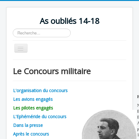
As oubliés 14-18
Rechercher
Basculer
la
navigation
Accueil
Le Concours militaire
Chronologie
Escadrilles
L'organisation du concours
Organisation
Les avions engagés
Avions
N
Les pilotes engagés
B
Personnels
L'Ephéméride du concours
B
A
Dans la presse
Formation
p
Après le concours
1
Doctrines