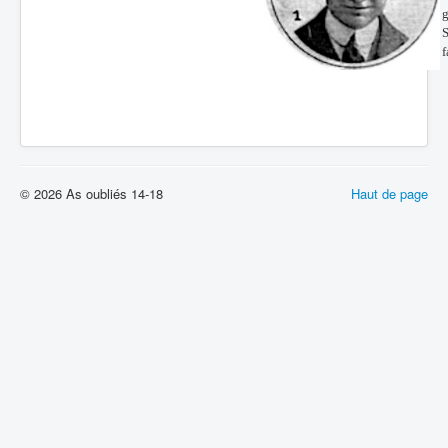
g
S
f
© 2026 As oubliés 14-18
Haut de page