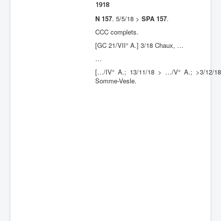
1918
Batailles
N 157
. 5/5/18 >
SPA 157
.
Les As
CCC complets.
[GC 21/VII° A.] 3/18 Chaux, …
Cahiers des As
…
[…/IV° A.; 13/11/18 > …/V° A.; >3/12/1
Somme-Vesle.