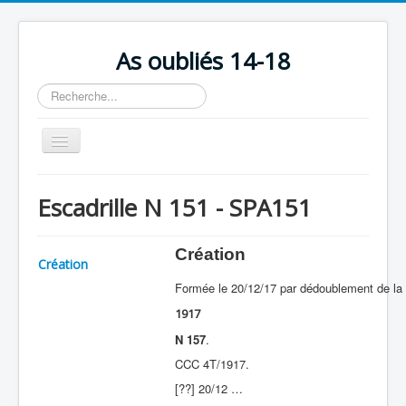
As oubliés 14-18
Rechercher
Basculer
la
navigation
Accueil
Escadrille N 151 - SPA151
Chronologie
Escadrilles
Création
Création
Organisation
Formée le 20/12/17 par dédoublement de la
Avions
1917
Personnels
N 157
.
CCC 4T/1917.
Formation
[??] 20/12 …
Doctrines