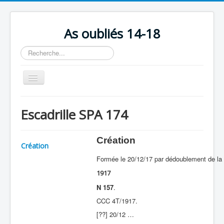
As oubliés 14-18
Rechercher
Basculer
la
navigation
Accueil
Escadrille SPA 174
Chronologie
Escadrilles
Création
Création
Organisation
Formée le 20/12/17 par dédoublement de la
Avions
1917
Personnels
N 157
.
CCC 4T/1917.
Formation
[??] 20/12 …
Doctrines