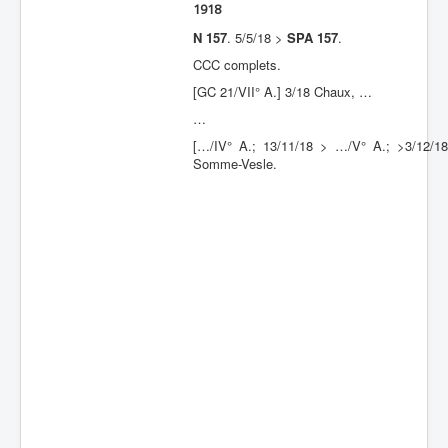
1918
Batailles
N 157
. 5/5/18 >
SPA 157
.
Les As
CCC complets.
[GC 21/VII° A.] 3/18 Chaux, …
Cahiers des As
…
[…/IV° A.; 13/11/18 > …/V° A.; >3/12/1
Somme-Vesle.