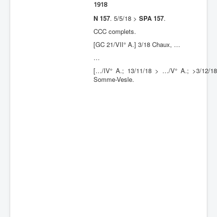
1918
Batailles
N 157
. 5/5/18 >
SPA 157
.
Les As
CCC complets.
[GC 21/VII° A.] 3/18 Chaux, …
Cahiers des As
…
[…/IV° A.; 13/11/18 > …/V° A.; >3/12/1
Somme-Vesle.