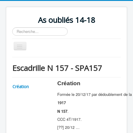
As oubliés 14-18
Rechercher
Basculer
la
navigation
Accueil
Escadrille N 157 - SPA157
Chronologie
Escadrilles
Création
Création
Organisation
Formée le 20/12/17 par dédoublement de la
Avions
1917
Personnels
N 157
.
CCC 4T/1917.
Formation
[??] 20/12 …
Doctrines