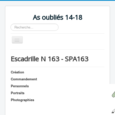
As oubliés 14-18
Rechercher
Basculer
la
navigation
Accueil
Escadrille N 163 - SPA163
Chronologie
Escadrilles
Création
Organisation
Commandement
Personnels
Avions
Portraits
Personnels
Photographies
Formation
Doctrines