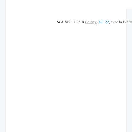
Batailles
Les As
SPA 169
: 7/9/18
Coincy
(
GC 22
, avec la
IV° a
Cahiers des As