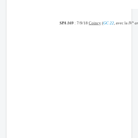
Batailles
Les As
SPA 169
: 7/9/18
Coincy
(
GC 22
, avec la
IV° a
Cahiers des As