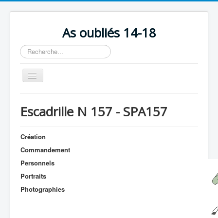
As oubliés 14-18
Rechercher
Basculer
la
navigation
Accueil
Escadrille N 157 - SPA157
Chronologie
Escadrilles
Création
Organisation
Commandement
Personnels
Avions
Portraits
Personnels
Photographies
Formation
Doctrines