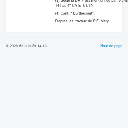
(3) Seule la BR 7 est mentionnée par le JM
e
141 au 6
CA le 1/1/19.
(4) Cant. " Burthécourt".
D'après les travaux de P.F. Mary
© 2026 As oubliés 14-18
Haut de page