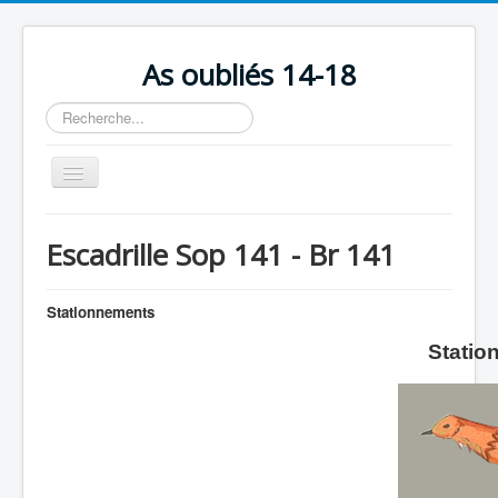
As oubliés 14-18
Rechercher
Basculer
la
navigation
Accueil
Escadrille Sop 141 - Br 141
Chronologie
Escadrilles
Stationnements
Organisation
Statio
Avions
Personnels
Formation
Doctrines