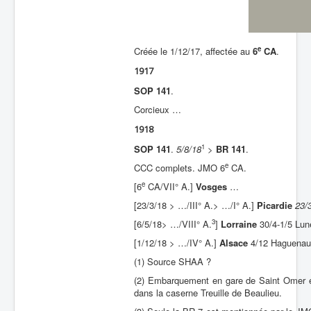
Batailles
Les As
e
Créée le 1/12/17, affectée au
6
CA
.
Cahiers des As
1917
SOP 141
.
Corcieux …
1918
1
SOP 141
.
5/8/18
>
BR 141
.
e
CCC complets. JMO 6
CA.
e
[6
CA/VII° A.]
Vosges
…
[23/3/18 > …/III° A.> …/I° A.]
Picardie
23/
3
[6/5/18> …/VIII° A.
]
Lorraine
30/4-1/5 Luné
[1/12/18 > …/IV° A.]
Alsace
4/12 Haguenau
(1) Source SHAA ?
(2) Embarquement en gare de Saint Omer en
dans la caserne Treuille de Beaulieu.