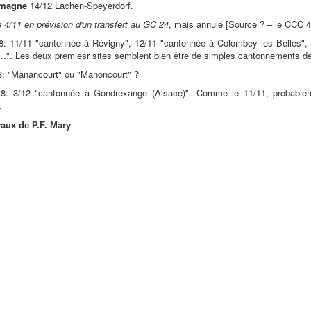
emagne
14/12 Lachen-Speyerdorf.
e 4/11 en prévision d'un transfert au GC 24
, mais annulé [Source ? – le CCC 4
: 11/11 "cantonnée à Révigny", 12/11 "cantonnée à Colombey les Belles", 13
…". Les deux premiesr sites semblent bien être de simples cantonnements de 
: "Manancourt" ou "Manoncourt" ?
8: 3/12 "cantonnée à Gondrexange (Alsace)". Comme le 11/11, probabl
.
vaux de P.F. Mary