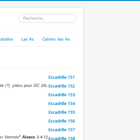
Rechercher
atailles
Les As
Cahiers des As
Escadrille 151
ble (?), prévu pour GC 24
).
Escadrille 152
Escadrille 153
Escadrille 154
Escadrille 155
Escadrille 156
Escadrille 157
3
en Vermois
Alsace
3-4/12
Escadrille 158