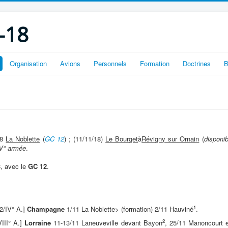
-18
Organisation
Avions
Personnels
Formation
Doctrines
B
18
La Noblette
(
GC 12
) ; (11/11/18)
Le Bourget
à
Révigny sur Ornain
(
disponi
IV° armée
.
8, avec le
GC 12
.
1
2/IV° A.]
Champagne
1/11 La Noblette> (formation) 2/11 Hauviné
.
2
III° A.]
Lorraine
11-13/11 Laneuveville devant Bayon
, 25/11 Manoncourt 