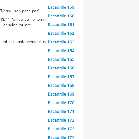
Escadrille 159
T/1918 n'en parle pas].
Escadrille 160
/11 "arrive sur le terrain
l'échelon roulant.
Escadrille 161
Escadrille 162
ement un cantonnement de
Escadrille 163
Escadrille 164
Escadrille 165
Escadrille 166
Escadrille 167
Escadrille 168
Escadrille 169
Escadrille 170
Escadrille 171
Escadrille 172
Escadrille 173
Escadrille 174