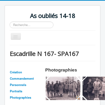
As oubliés 14-18
Rechercher
Basculer
la
navigation
Accueil
Escadrille N 167- SPA167
Chronologie
Escadrilles
Photographies
Organisation
Création
Commandement
Avions
Personnels
Personnels
Portraits
Formation
Photographies
Doctrines