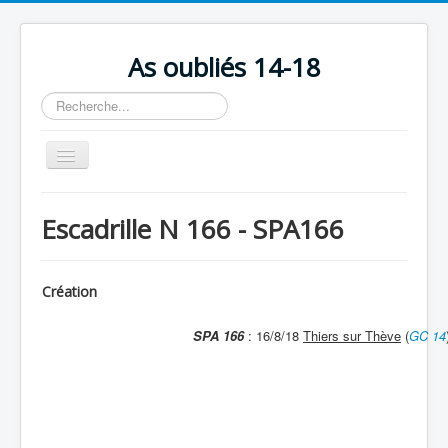
As oubliés 14-18
Rechercher
Basculer
la
navigation
Accueil
Escadrille N 166 - SPA166
Chronologie
Escadrilles
Création
Organisation
SPA 166
: 16/8/18
Thiers sur Thève
(
GC 14
Avions
Personnels
Formation
Doctrines