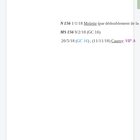
Batailles
Les As
N 156
1/1/18
Melette
(par dédoublement de la
Cahiers des As
MS 156
9/2/18 (GC 16).
20/5/18 (
GC 16
) ; (11/11/18)
Cauroy
.
VII° A