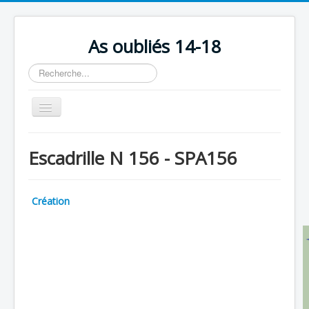
As oubliés 14-18
Rechercher
Basculer
la
navigation
Accueil
Escadrille N 156 - SPA156
Chronologie
Escadrilles
Création
Organisation
Avions
Personnels
Formation
Doctrines