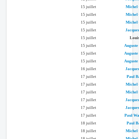
15 juillet
Michel 
15 juillet
Michel 
15 juillet
Michel 
15 juillet
Jacques
15 juillet
Loui
15 juillet
Auguste
15 juillet
Auguste
15 juillet
Auguste
16 juillet
Jacques
17 juillet
Paul B
17 juillet
Michel 
17 juillet
Michel 
17 juillet
Jacques
17 juillet
Jacques
17 juillet
Paul Wa
18 juillet
Paul B
18 juillet
Michel 
18 juillet
Michel 