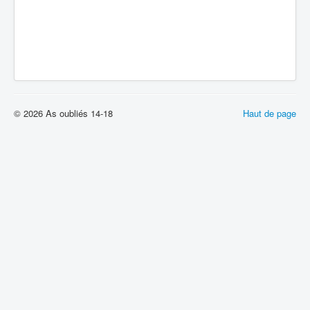
© 2026 As oubliés 14-18
Haut de page