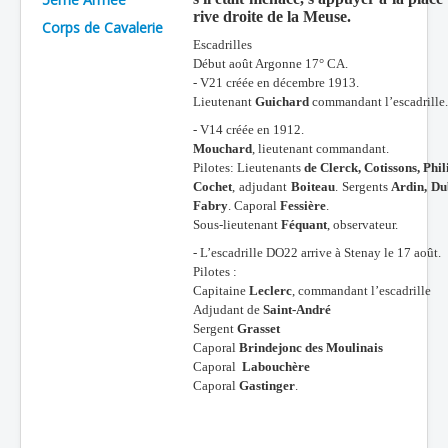
rive droite de la Meuse.
Corps de Cavalerie
Batailles
Escadrilles
Les As
Début août Argonne 17° CA.
- V21 créée en décembre 1913.
Cahiers des As
Lieutenant
Guichard
commandant l’escadrille.
- V14 créée en 1912.
Mouchard
, lieutenant commandant.
Pilotes: Lieutenants
de Clerck, Cotissons, Phil
Cochet
, adjudant
Boiteau
. Sergents
Ardin, Dub
Fabry
. Caporal
Fessière
.
Sous-lieutenant
Féquant
, observateur.
- L’escadrille DO22 arrive à Stenay le 17 août.
Pilotes :
Capitaine
Leclerc
, commandant l’escadrille
Adjudant de
Saint-André
Sergent
Grasset
Caporal
Brindejonc des Moulinais
Caporal
Labouchère
Caporal
Gastinger
.