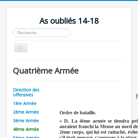
As oubliés 14-18
Rechercher
Basculer
la
navigation
Accueil
Quatrième Armée
Chronologie
Escadrilles
Direction des
Organisation
offensives
[
1ère Armée
Avions
2ème Armée
Ordre de bataille.
Personnels
3ème Armée
« D. La 4ème armée se tiendra prêt
Formation
auraient franchi la Meuse au nord d
4ème Armée
2ème corps, qui lui est rattaché, évite
Doctrines
5ème Armée
s'il était menacé, s'appuyer à la plac