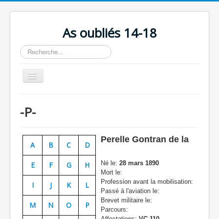
As oubliés 14-18
Rechercher
Basculer
la
navigation
Accueil
-P-
Chronologie
Escadrilles
Perelle Gontran de la
A
B
C
D
Organisation
Né le:
28 mars 1890
E
F
G
H
Avions
Mort le:
Profession avant la mobilisation:
Personnels
I
J
K
L
Passé à l'aviation le:
Formation
Brevet militaire le:
M
N
O
P
Parcours:
Doctrines
Affectations:
VC 110