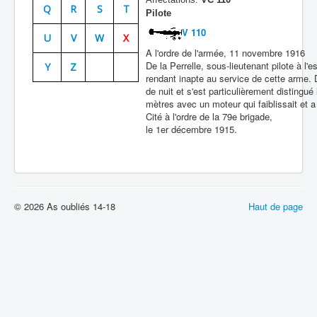
Q
R
S
T
Pilote
Batailles
V 110
U
V
W
X
Les As
A l'ordre de l'armée, 11 novembre 1916
De la Perrelle, sous-lieutenant pilote à l'es
Y
Z
Cahiers des As
rendant inapte au service de cette arme.
de nuit et s'est particulièrement distingu
mètres avec un moteur qui faiblissait et a
Cité à l'ordre de la 79e brigade,
le 1er décembre 1915.
© 2026 As oubliés 14-18
Haut de page