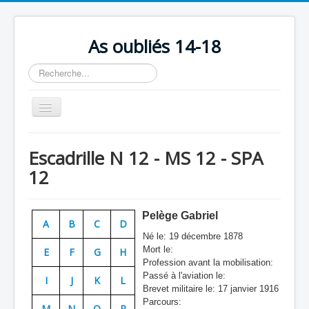
As oubliés 14-18
Rechercher
Basculer
la
navigation
Accueil
Escadrille N 12 - MS 12 - SPA
Chronologie
12
Escadrilles
Organisation
Pelège
Gabriel
A
B
C
D
Avions
Né le:
19 décembre 1878
Mort le:
E
F
G
H
Personnels
Profession avant la mobilisation:
Passé à l'aviation le:
I
J
K
L
Formation
Brevet militaire le:
17 janvier 1916
Parcours:
Doctrines
M
N
O
P