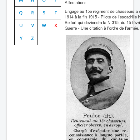
Affectations:
Batailles
Engagé au 15e régiment de chasseurs à ch
Q
R
S
T
1914 à la fin 1915 - Pilote de l'escadrill
Les As
Belfort qui deviendra la N 315, du 15 févr
U
V
W
X
Guerre - Une citation à l'ordre de l'armée.
Cahiers des As
Y
Z