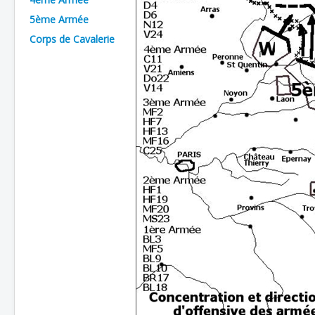
5ème Armée
Batailles
Corps de Cavalerie
Les As
Cahiers des As