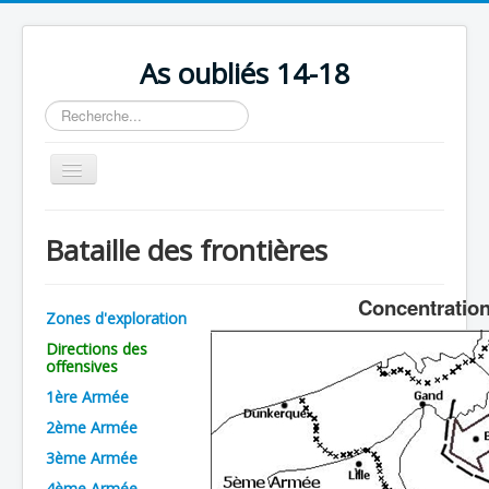
As oubliés 14-18
Rechercher
Basculer
la
navigation
Accueil
Bataille des frontières
Chronologie
Escadrilles
Concentration 
Zones d'exploration
Organisation
Directions des
offensives
Avions
1ère Armée
Personnels
2ème Armée
Formation
3ème Armée
Doctrines
4ème Armée