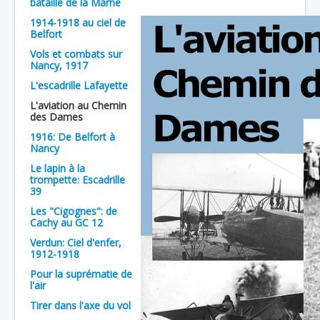
bataille de la Marne
Batailles
1914-1918 au ciel de
Belfort
Les As
Vols et combats sur
Nancy, 1917
Cahiers des As
L'escadrille Lafayette
L'aviation au Chemin
des Dames
1916: De Belfort à
Nancy
Le lapin à la
trompette: Escadrille
39
Les "Cigognes": de
Cachy au GC 12
Verdun: Ciel d'enfer,
1912-1918
Pour la suprématie de
l'air
Tirer dans l'axe du vol