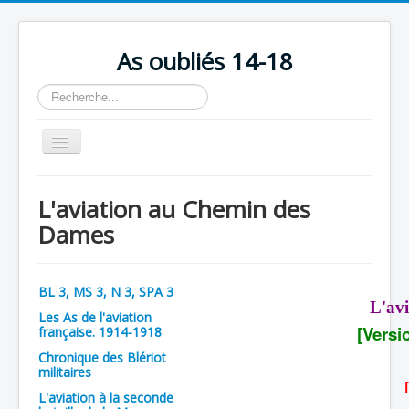
As oubliés 14-18
Rechercher
Basculer
la
navigation
Accueil
L'aviation au Chemin des
Chronologie
Dames
Escadrilles
Organisation
BL 3, MS 3, N 3, SPA 3
L'av
Avions
Les As de l'aviation
[Versi
française. 1914-1918
Personnels
Chronique des Blériot
militaires
Formation
L'aviation à la seconde
Doctrines