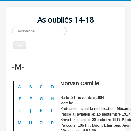
As oubliés 14-18
Rechercher
Basculer
la
navigation
Accueil
-M-
Chronologie
Escadrilles
Morvan Camille
A
B
C
D
Organisation
Né le:
21 novembre 1894
E
F
G
H
Avions
Mort le:
Profession avant la mobilisation:
Mécanic
Personnels
I
J
K
L
Passé à l'aviation le:
15 septembre 1917 
Formation
Brevet militaire le:
28 octobre 1917 Pilot
M
N
O
P
Parcours:
106 Inf, Dijon, Etampes, Avor
Doctrines
Affectations:
SPA 39