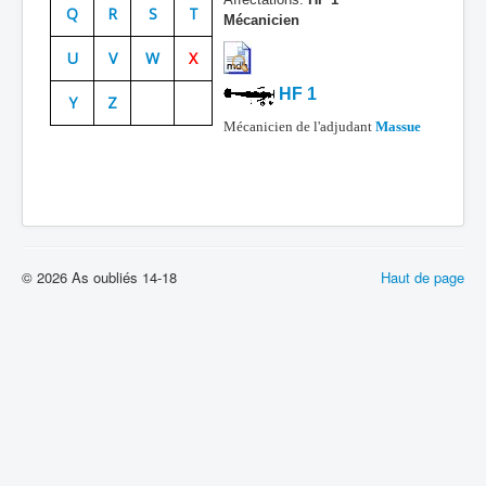
Q
R
S
T
Mécanicien
Batailles
U
V
W
X
Les As
HF 1
Y
Z
Cahiers des As
Mécanicien de l'adjudant
Massue
© 2026 As oubliés 14-18
Haut de page