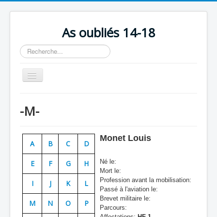
As oubliés 14-18
Rechercher
Basculer
la
navigation
Accueil
-M-
Chronologie
Escadrilles
Monet Louis
A
B
C
D
Organisation
Né le:
E
F
G
H
Avions
Mort le:
Profession avant la mobilisation:
Personnels
I
J
K
L
Passé à l'aviation le:
Formation
Brevet militaire le:
M
N
O
P
Parcours:
Doctrines
Affectations:
HF 1