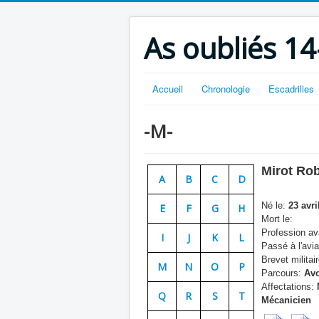
As oubliés 14
Accueil
Chronologie
Escadrilles
-M-
Mirot Rob
A
B
C
D
Né le:
23 avri
E
F
G
H
Mort le:
Profession ava
I
J
K
L
Passé à l'avia
Brevet militair
M
N
O
P
Parcours:
Avo
Affectations:
Q
R
S
T
Mécanicien