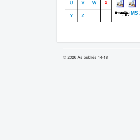
U
V
W
X
MS 
Y
Z
© 2026 As oubliés 14-18