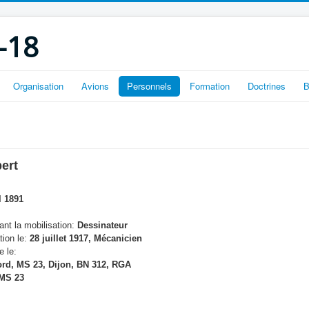
-18
Organisation
Avions
Personnels
Formation
Doctrines
B
ert
l 1891
nt la mobilisation:
Dessinateur
tion le:
28 juillet 1917, Mécanicien
e le:
rd, MS 23, Dijon, BN 312, RGA
MS 23