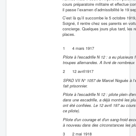
cours préparatoire militaire et effectue 
il passe l’examen d’admissibilité le 19 se
C’est là qu’il succombe le 5 octobre 1919,
Soigné, il rentre chez ses parents en voit
concierge. Quelques jours plus tard, les ré
places.
1
4 mars 1917
Pilote à l'escadrille N 12 : a eu plusieurs 
troupes allemandes. A livré de nombreux 
2
12 avril1917
SPAD VII N° 1057 de Marcel Noguès à l’esca
fait prisonnier.
Pilote à l'escadrille N 12 : pilote plein d
dans une escadrille, a déjà montré les plu
ont été confiées. Le 12 avril 197 au cour
ce pilote).
Pilote d'un courage et d'un sang-froid exce
à nouveau dans des circonstances les plus
3
2 mai 1918