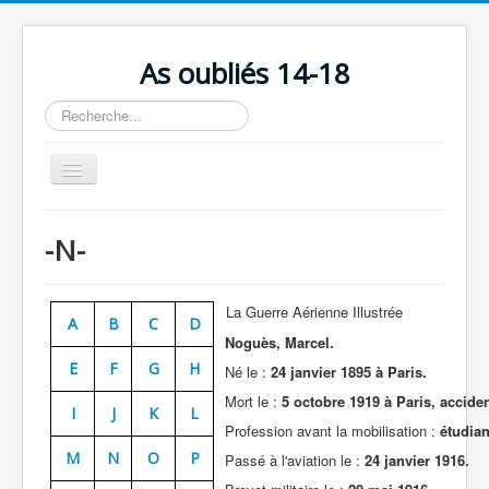
As oubliés 14-18
Rechercher
Basculer
la
navigation
Accueil
-N-
Chronologie
Escadrilles
La Guerre Aérienne Illustrée
A
B
C
D
Organisation
Noguès, Marcel.
E
F
G
H
Avions
Né le :
24 janvier 1895 à Paris.
Mort le :
5 octobre 1919 à Paris, acciden
Personnels
I
J
K
L
Profession avant la mobilisation :
étudian
Formation
M
N
O
P
Passé à l'aviation le :
24 janvier 1916.
Doctrines