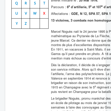
Brevet militaire le :
20 mai 1916.
Q
R
S
T
e
e
e
Parcours :
6
d’artillerie, 5
et 107
d’art
Batailles
U
V
W
X
Affectations :
GDE, N 12, SPA 57, SPA 1
Les As
13 victoires, 3 combats non homologu
Y
Z
Cahiers des As
Marcel Noguès nait le 24 janvier 1895 à P
mathématique au Prytanée de La Flèche, pu
jeune Marcel. Ce dernier ne donne que des 
montre de plus d’excellentes dispositions
En 1911, en vacances à Saint Malo, il se 
Garros qu’il peut prendre en photo. A 18
mention mais échoue au concours d’entrée
Dès la déclaration, il décide de s’engager
son service militaire. Alors qu’il rêve d’
l’artillerie, l’arme des polytechniciens. 
Valence en septembre 1914 et renonce à in
brigadier en raison de son instruction, son
e
1915 en Champagne avec le 5
régiment d
puis revient en Champagne pour la batai
Le brigadier Noguès, promu maréchal des lo
en école de pilotage au mois de janvier 1
semaines à faire des convoyages au Grou