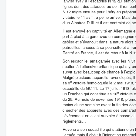
janvier 1917 à l’escadrille N 12 qui stati
lignes dont des attaques au sol, il rempo
N 12 migre ensuite pour Lhéry en prépar
victoire le 11 avril, à peine arrivé. Mais 
d’un Albatros D.III et il est contraint de 
Il est envoyé en captivité en Allemagne en
part à pied à la gare avec un compagnon d
geôlier et s’évanouit dans la nature alors q
patrouilles lancées à sa poursuite et à fr
Rentré en France, il est de retour à la N 1
Son escadrille, amalgamée avec les N 31
soutien à l’offensive britannique qui s’y
survit avec beaucoup de chance à l’explo
Malgré plusieurs appareils revendiqués, il
e
sa 3
victoire homologuée le 2 mai 1918, t
escadrille du GC 11. Le 17 juillet 1918, a
e
un Drachen qui constitue sa 10
victoire 
du 25. Au mois de novembre 1918, promu s
moins d’une semaine avant la fin des comb
chercher des appareils avec des camarades 
l’évènement en allant survoler à basse a
règlements…
Revenu à son escadrille qui stationne en 
l’armée mais il obéit à l’injonction patern