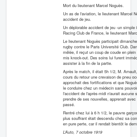
Mort du lieutenant Marcel Noguès.
Un as de l'aviation, le lieutenant Marcel
accident de jeu.
Un déplorable accident de jeu -un simple i
Racing Club de France, le lieutenant Mar
Le lieutenant Noguès participait dimanch
rugby contre le Paris Université Club. Da
mêlée, il reçut un coup de coude en plein s
mis knock-out. Des soins lui furent imméd
assister à la fin de la partie.
Après le match, il était 5h 1/2, M. Arnau
cours du retour une crevaison de pneu oc
approchait des fortifications et que Noguè
le conduire chez un médecin sans pouvoir 
l'accident de l'après-midi n'aurait aucun
prendre de ses nouvelles, apprenait avec 
passé.
Rentré chez lui à 6 h 1/2, le pauvre garço
plus souffrant était descendu chez sa con
en pure perte, car il rendait bientôt le d
L’Auto, 7 octobre 1919