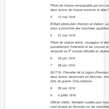
Pilote de chasse remarquable par son cou
deux avions de chasse ennemis et abat l'
4
12 mai 1918
Brillant pilote plein d'entrain et d'allant
d'eux à proximité des tranchées (quatrième
5
31 mai 1918
Pilote de chasse adroit, courageux et dévo
journellement l'infanterie et les convois e
e
remporté sa 5
victoire officielle en abatt
6
25 juin 1918
7
28 juin 1918
26/7/18. Chevalier de la Légion d'honneur.
deux avions récemment en flammes, remp
faits de guerre. Cinq citations.
8
29 juin 1918
9
4 juillet 1918
Officier d'élite. Véritable modèle pour t
s'est écrasé en flammes sur les tranchée