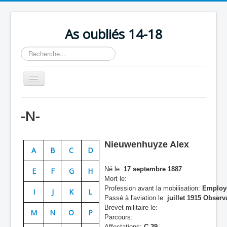
As oubliés 14-18
Rechercher
Basculer
la
navigation
Accueil
-N-
Chronologie
Escadrilles
Nieuwenhuyze Alex
A
B
C
D
Organisation
Né le:
17 septembre 1887
E
F
G
H
Avions
Mort le:
Profession avant la mobilisation:
Employé
Personnels
I
J
K
L
Passé à l'aviation le:
juillet 1915 Observ
Formation
Brevet militaire le:
M
N
O
P
Parcours:
Doctrines
Affectations:
C 39