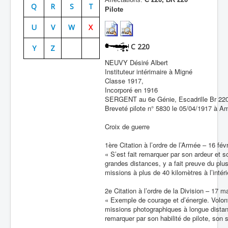
Q
R
S
T
Pilote
Batailles
U
V
W
X
Les As
C 220
Y
Z
Cahiers des As
NEUVY Désiré Albert
Instituteur intérimaire à Migné
Classe 1917,
Incorporé en 1916
SERGENT au 6e Génie, Escadrille Br 22
Breveté pilote n° 5830 le 05/04/1917 à Am
Croix de guerre
1ère Citation à l’ordre de l’Armée – 16 fév
« S’est fait remarquer par son ardeur et 
grandes distances, y a fait preuve du plu
missions à plus de 40 kilomètres à l’intér
2e Citation à l’ordre de la Division – 17 m
« Exemple de courage et d’énergie. Volon
missions photographiques à longue distan
remarquer par son habilité de pilote, son s